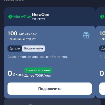
МегаФон
Минимум
100
1
мбит/сек
Домашний интернет
Дом
Детали
Подключение
Де
Скидка только для новых абонентов.
Ски
1 месяц по акции
0
0
₽/мес
Далее
700
₽/мес
Подключить