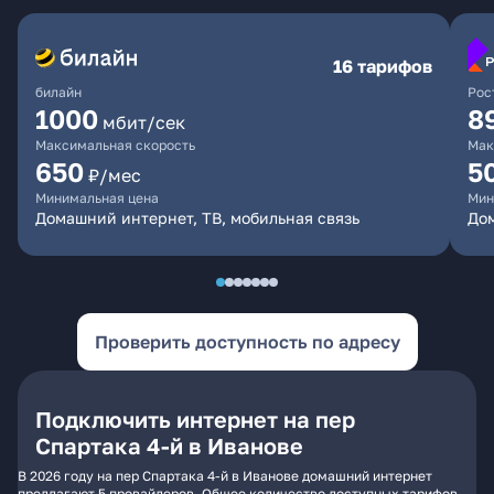
16 тарифов
билайн
Рос
1000
8
мбит/сек
Максимальная скорость
Мак
650
5
₽/мес
Минимальная цена
Мин
Домашний интернет, ТВ, мобильная связь
До
Проверить доступность по адресу
Подключить интернет на пер
Спартака 4-й в Иванове
В 2026 году на пер Спартака 4-й в Иванове домашний интернет
предлагают 5 провайдеров. Общее количество доступных тарифов -