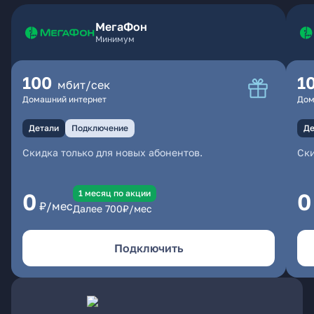
МегаФон
Минимум
100
1
мбит/сек
Домашний интернет
Дом
Детали
Подключение
Де
Скидка только для новых абонентов.
Ски
1 месяц по акции
0
0
₽/мес
Далее
700
₽/мес
Подключить