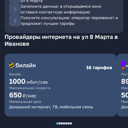
ул 8 Марта
Заполните данные: в открывшемся окне
оставьте контактную информацию
Получите консультацию: оператор перезвонит и
предложит лучшие тарифы
Провайдеры интернета на ул 8 Марта в
Иванове
16 тарифов
билайн
Рос
1000
8
мбит/сек
Максимальная скорость
Мак
650
5
₽/мес
Минимальная цена
Мин
Домашний интернет, ТВ, мобильная связь
До