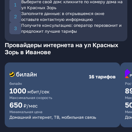
Выберите свой дом: кликните по номеру дома на
ул Красных Зорь
Заполните данные: в открывшемся окне
оставьте контактную информацию
Получите консультацию: оператор перезвонит и
предложит лучшие тарифы
Провайдеры интернета на ул Красных
Зорь в Иванове
16 тарифов
билайн
Рос
1000
8
мбит/сек
Максимальная скорость
Мак
650
5
₽/мес
Минимальная цена
Мин
Домашний интернет, ТВ, мобильная связь
До