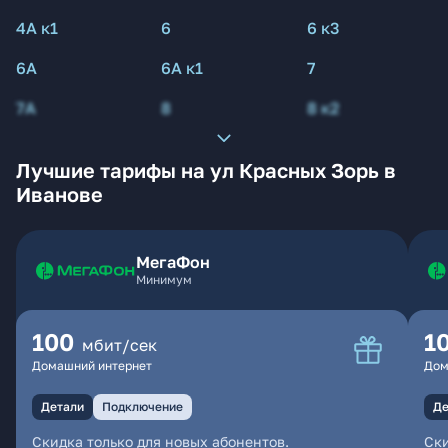
4А к1
6
6 к3
6А
6А к1
7
7А
8
8 к2
Лучшие тарифы на ул Красных Зорь в
Иванове
МегаФон
Минимум
100
1
мбит/сек
Домашний интернет
Дом
Детали
Подключение
Де
Скидка только для новых абонентов.
Ски