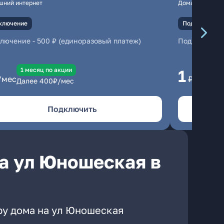
шний интернет
Домашний инте
ключение
Подключение
ключение
-
500 ₽ (единоразовый платеж)
Подключени
1 месяц по акции
1 
1
/мес
₽/мес
Далее
400
₽/мес
Да
Подключить
а ул Юношеская в
ру дома на ул Юношеская