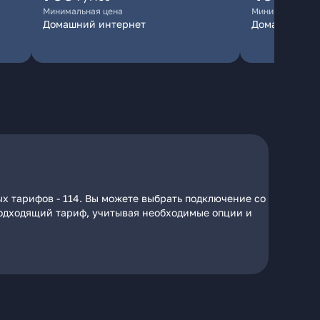
Минимальная цена
Минимальная ц
Домашний интернет
Домашний ин
х тарифов - 114. Вы можете выбрать подключение со
 подходящий тариф, учитывая необходимые опции и