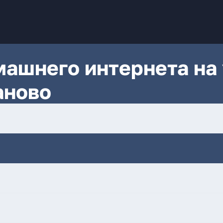
ашнего интернета на 
аново