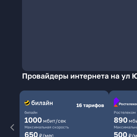
Провайдеры интернета на ул 
16 тарифов
билайн
Ростелеком
1000
890
мбит/сек
мб
Максимальная скорость
Максимальна
650
500
₽/мес
₽/