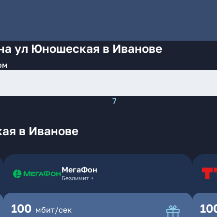
на ул Юношеская в Иванове
ом
7
ая в Иванове
МегаФон
Безлимит +
100
10
мбит/сек