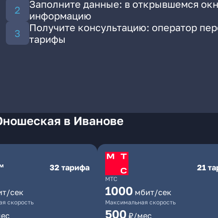
Заполните данные: в открывшемся окн
информацию
Получите консультацию: оператор пе
тарифы
Юношеская в Иванове
32 тарифа
21 т
МТС
1000
ит/сек
мбит/сек
я скорость
Максимальная скорость
500
мес
₽/мес