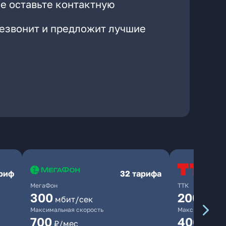
е оставьте контактную
резвонит и предложит лучшие
ариф
32 тарифа
МегаФон
ТТК
300
200
мбит/сек
мбит/
Максимальная скорость
Максимальная 
700
400
₽/мес
₽/ме