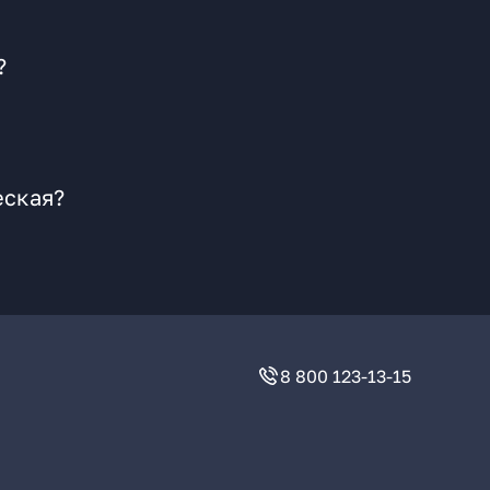
?
еская?
8 800 123-13-15