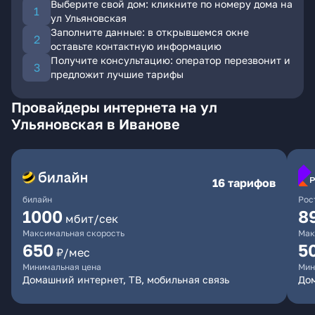
Выберите свой дом: кликните по номеру дома на
ул Ульяновская
Заполните данные: в открывшемся окне
оставьте контактную информацию
Получите консультацию: оператор перезвонит и
предложит лучшие тарифы
Провайдеры интернета на ул
Ульяновская в Иванове
16 тарифов
билайн
Рос
1000
8
мбит/сек
Максимальная скорость
Мак
650
5
₽/мес
Минимальная цена
Мин
Домашний интернет, ТВ, мобильная связь
До