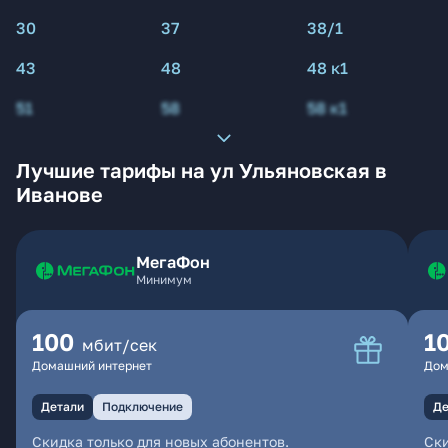
30
37
38/1
43
48
48 к1
51
58
58 к1
Лучшие тарифы на ул Ульяновская в
Иванове
МегаФон
Минимум
100
1
мбит/сек
Домашний интернет
Дом
Детали
Подключение
Де
Скидка только для новых абонентов.
Ски