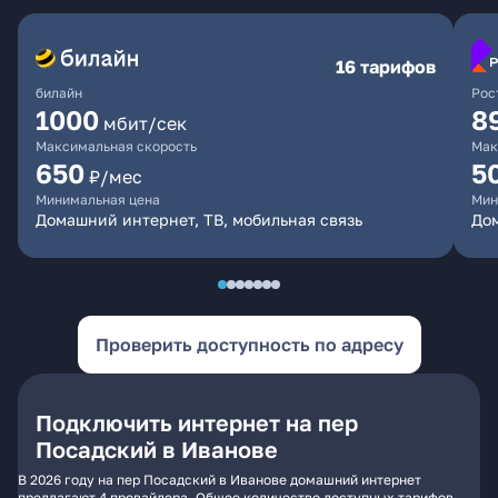
16 тарифов
билайн
Рос
1000
8
мбит/сек
Максимальная скорость
Мак
650
5
₽/мес
Минимальная цена
Мин
Домашний интернет, ТВ, мобильная связь
До
Проверить доступность по адресу
Подключить интернет на пер
Посадский в Иванове
В 2026 году на пер Посадский в Иванове домашний интернет
предлагают 4 провайдера. Общее количество доступных тарифов -