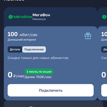
МегаФон
Минимум
100
1
мбит/сек
Домашний интернет
Дом
Детали
Подключение
Де
Скидка только для новых абонентов.
Ски
1 месяц по акции
0
0
₽/мес
Далее
700
₽/мес
Подключить