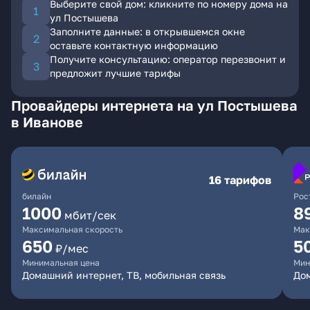
Выберите свой дом: кликните по номеру дома на
ул Постышева
Заполните данные: в открывшемся окне
оставьте контактную информацию
Получите консультацию: оператор перезвонит и
предложит лучшие тарифы
Провайдеры интернета на ул Постышева
в Иванове
16 тарифов
билайн
Рос
1000
8
мбит/сек
Максимальная скорость
Мак
650
5
₽/мес
Минимальная цена
Мин
Домашний интернет, ТВ, мобильная связь
До