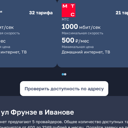
32 тарифа
21 т
МТС
1000
ит/сек
мбит/сек
я скорость
Максимальная скорость
500
мес
₽/мес
я цена
Минимальная цена
интернет, ТВ
Домашний интернет, ТВ
Проверить доступность по адресу
 ул Фрунзе в Иванове
нет предлагают 5 провайдеров. Общее количество доступных та
арьируются от 400 до 3249 рублей в месяц. Подайте заявку на