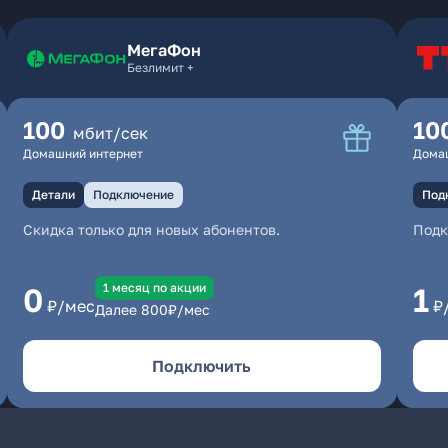
МегаФон
Безлимит +
100
10
мбит/сек
Домашний интернет
Дома
Детали
Подключение
Под
Скидка только для новых абонентов.
Под
1 месяц по акции
0
1
₽/мес
₽
Далее
800
₽/мес
Подключить