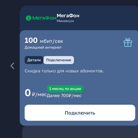
МегаФон
Минимум
100
мбит/сек
Домашний интернет
Детали
Подключение
Скидка только для новых абонентов.
1 месяц по акции
0
₽/мес
Далее
700
₽/мес
Подключить