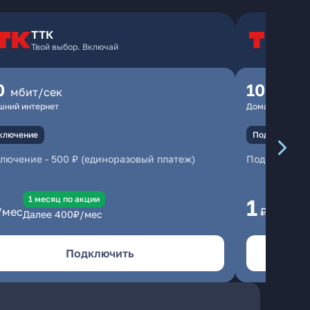
ТТК
Т
Твой выбор. Включай
Т
0
100
мбит/сек
мбит
шний интернет
Домашний инте
ключение
Подключение
ключение
-
500 ₽ (единоразовый платеж)
Подключени
1 месяц по акции
1 
1
/мес
₽/мес
Далее
400
₽/мес
Да
Подключить