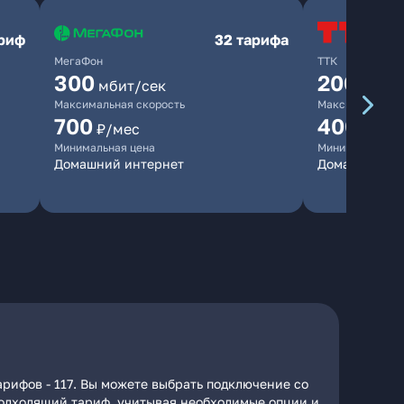
ариф
32 тарифа
МегаФон
ТТК
300
200
мбит/сек
мбит/
Максимальная скорость
Максимальная 
700
400
₽/мес
₽/ме
Минимальная цена
Минимальная ц
Домашний интернет
Домашний ин
рифов - 117. Вы можете выбрать подключение со
 подходящий тариф, учитывая необходимые опции и