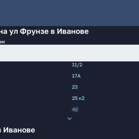
на ул Фрунзе в Иванове
ом
11/2
17А
23
25 к2
42
в Иванове