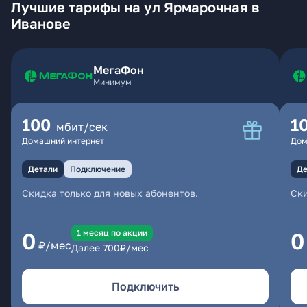
Лучшие тарифы на ул Ярмарочная в
Иванове
МегаФон
Минимум
100
1
мбит/сек
Домашний интернет
Дом
Детали
Подключение
Де
Скидка только для новых абонентов.
Ски
1 месяц по акции
0
0
₽/мес
Далее
700
₽/мес
Подключить