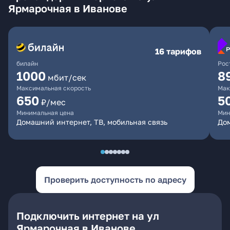
Ярмарочная в Иванове
16 тарифов
билайн
Рос
1000
8
мбит/сек
Максимальная скорость
Мак
650
5
₽/мес
Минимальная цена
Мин
Домашний интернет, ТВ, мобильная связь
До
Проверить доступность по адресу
Подключить интернет на ул
Ярмарочная в Иванове