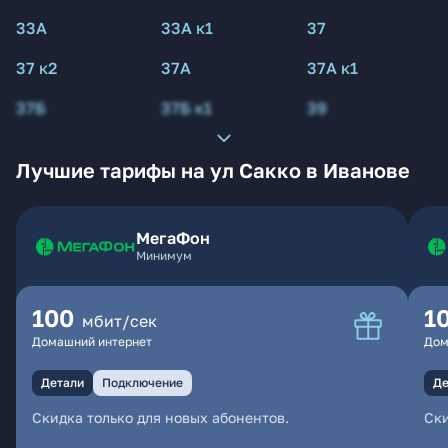
33А
33А к1
37
37 к2
37А
37А к1
37Б
37Б к1
39
Лучшие тарифы на ул Сакко в Иванове
МегаФон
Минимум
100
1
мбит/сек
Домашний интернет
Дом
Детали
Подключение
Де
Скидка только для новых абонентов.
Ски