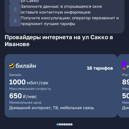
ул Сакко
Заполните данные: в открывшемся окне
оставьте контактную информацию
Получите консультацию: оператор перезвонит и
предложит лучшие тарифы
Провайдеры интернета на ул Сакко в
Иванове
16 тарифов
билайн
Рос
1000
8
мбит/сек
Максимальная скорость
Мак
650
5
₽/мес
Минимальная цена
Мин
Домашний интернет, ТВ, мобильная связь
До