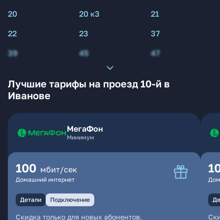
20
20 к3
21
22
23
37
39
45
47
Лучшие тарифы на проезд 10-й в
Иванове
МегаФон
Минимум
100
1
мбит/сек
Домашний интернет
Дом
Детали
Подключение
Де
Скидка только для новых абонентов.
Ски