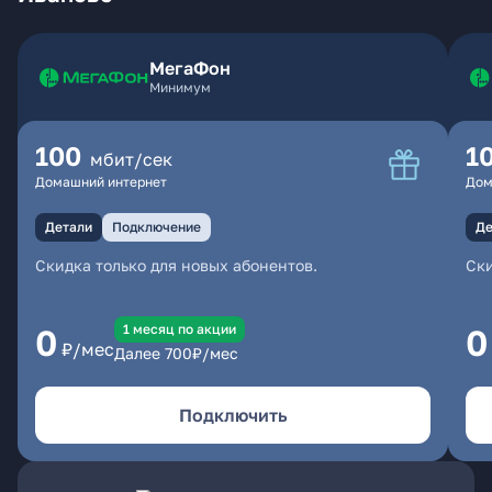
МегаФон
Минимум
100
1
мбит/сек
Домашний интернет
Дом
Детали
Подключение
Де
Скидка только для новых абонентов.
Ски
1 месяц по акции
0
0
₽/мес
Далее
700
₽/мес
Подключить