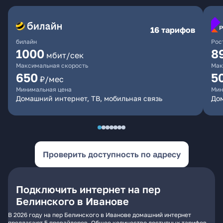
16 тарифов
билайн
Рос
1000
8
мбит/сек
Максимальная скорость
Мак
650
5
₽/мес
Минимальная цена
Мин
Домашний интернет, ТВ, мобильная связь
До
Проверить доступность по адресу
Подключить интернет на пер
Белинского в Иванове
В 2026 году на пер Белинского в Иванове домашний интернет
предлагают 5 провайдеров. Общее количество доступных тарифов -