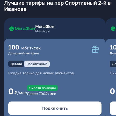
Лучшие тарифы на пер Спортивный 2-й в
Иванове
МегаФон
Минимум
100
1
мбит/сек
Домашний интернет
Дом
Детали
Подключение
Де
Скидка только для новых абонентов.
Ски
1 месяц по акции
0
0
₽/мес
Далее
700
₽/мес
Подключить