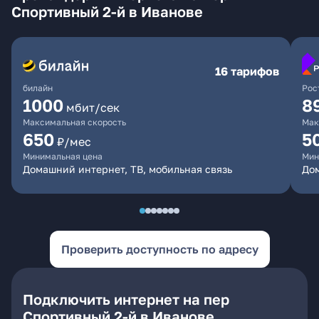
Спортивный 2-й в Иванове
16 тарифов
билайн
Рос
1000
8
мбит/сек
Максимальная скорость
Мак
650
5
₽/мес
Минимальная цена
Мин
Домашний интернет, ТВ, мобильная связь
До
Проверить доступность по адресу
Подключить интернет на пер
Спортивный 2-й в Иванове